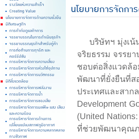
รางวัลแห่งความสำเร็จ
นโยบายการจัดการด
Creating Value
นโยบายการจัดการด้านความยั่งยืน
มิติเศรษฐกิจ
การกำกับดูแลกิจการ
จรรยาบรรณในการดำเนินธุรกิจ
บริษัทฯ มุ่งเน้
จรรยาบรรณธุรกิจสำหรับคู่ค้า
การต่อต้านการทุจริต และ
จริยธรรม จรรยาบ
คอร์รัปชัน
การบริหารจัดการความเสี่ยง
ชอบต่อสิ่งแวดล้
การบริหารจัดการห่วงโซ่อุปทาน
การบริหารจัดการนวัตกรรม
พัฒนาที่ยั่งยืนที
มิติสิ่งแวดล้อม
การบริหารจัดการพลังงาน
ประเทศและสากลอย
การบริหารจัดการน้ำ
การบริหารจัดการของเสีย
Development Go
การบริหารจัดการมลพิษ แสง เสียง
และความร้อน
(United Nations:
การบริหารจัดการด้านการ
เปลี่ยนแปลงสภาพภูมิอากาศ
ที่ช่วยพัฒนาคุณภา
การบริหารจัดการความหลากหลาย
ทางชีวภาพ