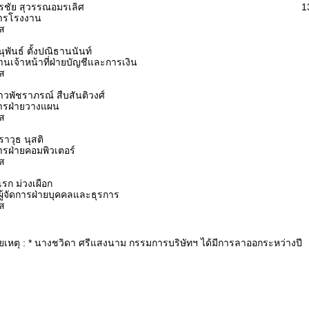
ชัย สุวรรณอมรเลิศ
1
ดการโรงงาน
รส
ุพันธ์ ตั้งปณิธานนันท์
นเจ้าหน้าที่ฝ่ายบัญชีและการเงิน
รส
วพัชราภรณ์ สืบสันติวงศ์
ดการฝ่ายวางแผน
รส
าวุธ นุสติ
การฝ่ายคอมพิวเตอร์
รส
เรก ม่วงเผือก
วยผู้จัดการฝ่ายบุคคลและธุรการ
รส
เหตุ : * นางชวิดา ศรีแสงนาม กรรมการบริษัทฯ ได้มีการลาออกระหว่างปี