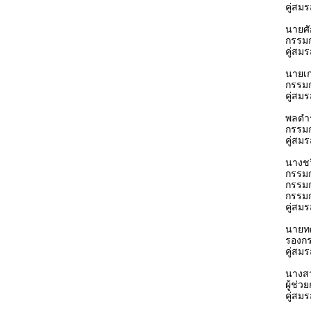
คู่สม
นายศั
กรรมก
คู่สม
นายเกษ
กรรม
คู่สม
พลตำร
กรรม
คู่สม
นางชว
กรรม
กรรม
กรรม
คู่สม
นายทศ
รองกร
คู่สม
นางส
ผู้ช่ว
คู่สม