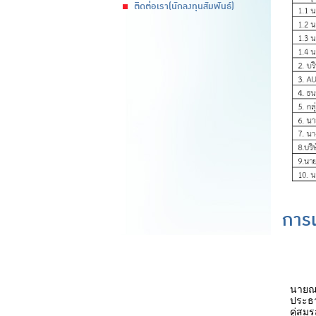
ติดต่อเรา(นักลงทุนสัมพันธ์)
การเ
นายณร
ประธ
คู่สม