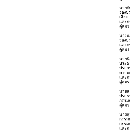
นายกิต
รองป
เสี่ยง
และกร
คู่สมร
นางน
รองป
และก
คู่สม
นายน
ประธ
ประธ
ความยั
และก
คู่สม
นายสุ
ประธ
กรรม
คู่สม
นายสุ
กรรม
กรรมก
และก