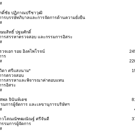
รส
กดิ์ชัย ปฏิภาณปรีชาวุฒิ
ารบรรษัทภิบาลและการจัดการด้านความยั่งยืน
รส
มสิทธิ์ ปฐมศักดิ์
การสรรหาตรวจสอบ และกรรมการอิสระ
รส
วจเอก รอย อิงคไพโรจน์
24
การ
รส
22
ิดา ศรีแสงนาม*
1
การตรวจสอบ
การสรรหาและพิจารณาค่าตอบแทน
การอิสระ
รส
พล จินันท์เดช
8
รมการผู้จัดการ และเลขานุการบริษัทฯ
รส
าวโสณณัฑฒณัณฐ์ ศรีจันดี
3
ยกรรมการผู้จัดการ
รส